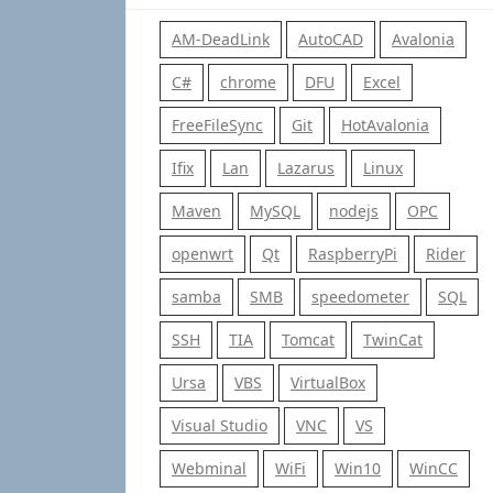
AM-DeadLink
AutoCAD
Avalonia
C#
chrome
DFU
Excel
FreeFileSync
Git
HotAvalonia
Ifix
Lan
Lazarus
Linux
Maven
MySQL
nodejs
OPC
openwrt
Qt
RaspberryPi
Rider
samba
SMB
speedometer
SQL
SSH
TIA
Tomcat
TwinCat
Ursa
VBS
VirtualBox
Visual Studio
VNC
VS
Webminal
WiFi
Win10
WinCC