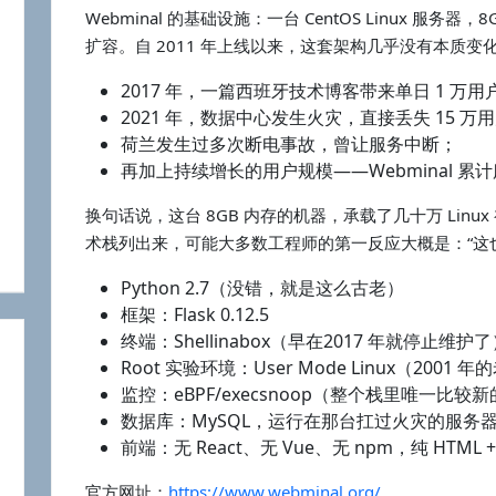
Webminal 的基础设施：一台 CentOS Linux 
扩容。自 2011 年上线以来，这套架构几乎没有本质变
2017 年，一篇西班牙技术博客带来单日 1 万用
2021 年，数据中心发生火灾，直接丢失 15 万
荷兰发生过多次断电事故，曾让服务中断；
再加上持续增长的用户规模——Webminal 累计
换句话说，这台 8GB 内存的机器，承载了几十万 Linux
术栈列出来，可能大多数工程师的第一反应大概是：“这
Python 2.7（没错，就是这么古老）
框架：Flask 0.12.5
终端：Shellinabox（早在2017 年就停止维护
Root 实验环境：User Mode Linux（2001 
监控：eBPF/execsnoop（整个栈里唯一比较
数据库：MySQL，运行在那台扛过火灾的服务
前端：无 React、无 Vue、无 npm，纯 HTML +
官方网址：
https://www.webminal.org/