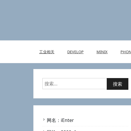
Skip
to
content
工业相关
DEVELOP
MINIX
PHON
搜
索：
网名：iEnter