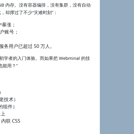
服务器，8GB 内存。没有容器编排，没有集群，没有自动
化，却撑过了不少“灾难时刻”：
户暴涨；
用户账号；
服务用户已超过 50 万人。
 初学者的入门体验。而如果把 Webminal 的技
也能用？”
了）
年的老技术）
新的组件）
器上
 内联 CSS