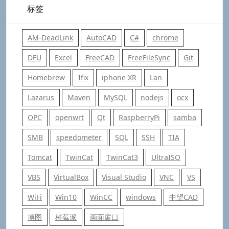
标签
AM-DeadLink
AutoCAD
C#
chrome
DFU
Excel
FreeCAD
FreeFileSync
Git
Homebrew
Ifix
iphone XR
Lan
Lazarus
Maven
MySQL
nodejs
ocx
OPC
openwrt
Qt
RaspberryPi
samba
SMB
speedometer
SQL
SSH
TIA
Tomcat
TwinCat
TwinCat3
UltraISO
VBS
VirtualBox
Visual Studio
VNC
VS
WiFi
Win10
WinCC
windows
中望CAD
博图
树莓派
画面窗口