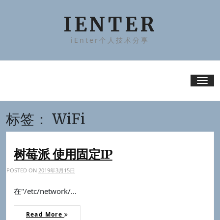
Skip
to
IENTER
content
iEnter个人技术分享
Tog
nav
标签：
WiFi
树莓派 使用固定IP
POSTED ON
2019年3月15日
在"/etc/network/...
Read More