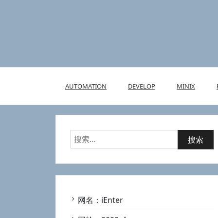
Skip
to
content
AUTOMATION
DEVELOP
MINIX
搜
索：
网名：iEnter