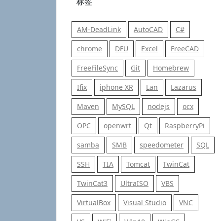
标签
AM-DeadLink
AutoCAD
C#
chrome
DFU
Excel
FreeCAD
FreeFileSync
Git
Homebrew
Ifix
iphone XR
Lan
Lazarus
Maven
MySQL
nodejs
ocx
OPC
openwrt
Qt
RaspberryPi
samba
SMB
speedometer
SQL
SSH
TIA
Tomcat
TwinCat
TwinCat3
UltraISO
VBS
VirtualBox
Visual Studio
VNC