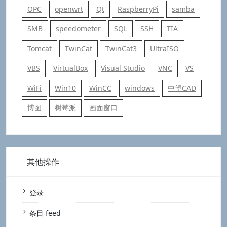
OPC
openwrt
Qt
RaspberryPi
samba
SMB
speedometer
SQL
SSH
TIA
Tomcat
TwinCat
TwinCat3
UltraISO
VBS
VirtualBox
Visual Studio
VNC
VS
WiFi
Win10
WinCC
windows
中望CAD
博图
树莓派
画面窗口
其他操作
登录
条目 feed