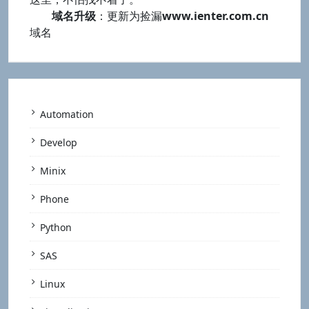
域名升级
：更新为捡漏
www.ienter.com.cn
域名
Automation
Develop
Minix
Phone
Python
SAS
Linux