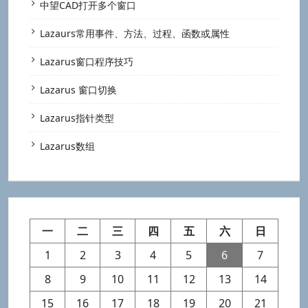
中望CAD打开多个窗口
Lazaurs常用事件、方法、过程、函数或属性
Lazarus窗口程序技巧
Lazarus 窗口切换
Lazarus指针类型
Lazarus数组
一
二
三
四
五
六
日
1
2
3
4
5
6
7
8
9
10
11
12
13
14
15
16
17
18
19
20
21