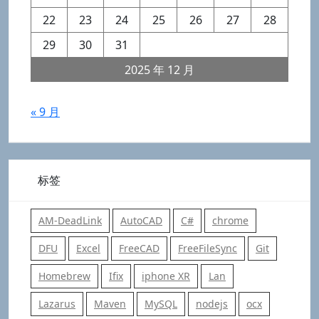
22
23
24
25
26
27
28
29
30
31
2025 年 12 月
« 9 月
标签
AM-DeadLink
AutoCAD
C#
chrome
DFU
Excel
FreeCAD
FreeFileSync
Git
Homebrew
Ifix
iphone XR
Lan
Lazarus
Maven
MySQL
nodejs
ocx