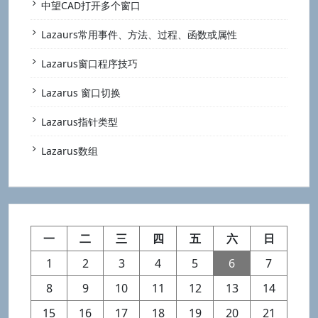
中望CAD打开多个窗口
Lazaurs常用事件、方法、过程、函数或属性
Lazarus窗口程序技巧
Lazarus 窗口切换
Lazarus指针类型
Lazarus数组
一
二
三
四
五
六
日
1
2
3
4
5
6
7
8
9
10
11
12
13
14
15
16
17
18
19
20
21