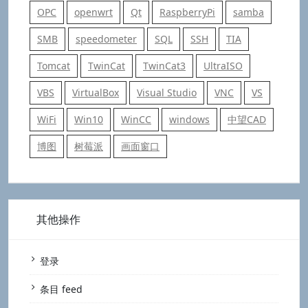
OPC
openwrt
Qt
RaspberryPi
samba
SMB
speedometer
SQL
SSH
TIA
Tomcat
TwinCat
TwinCat3
UltraISO
VBS
VirtualBox
Visual Studio
VNC
VS
WiFi
Win10
WinCC
windows
中望CAD
博图
树莓派
画面窗口
其他操作
登录
条目 feed