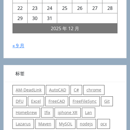
22
23
24
25
26
27
28
29
30
31
2025 年 12 月
« 9 月
标签
AM-DeadLink
AutoCAD
C#
chrome
DFU
Excel
FreeCAD
FreeFileSync
Git
Homebrew
Ifix
iphone XR
Lan
Lazarus
Maven
MySQL
nodejs
ocx