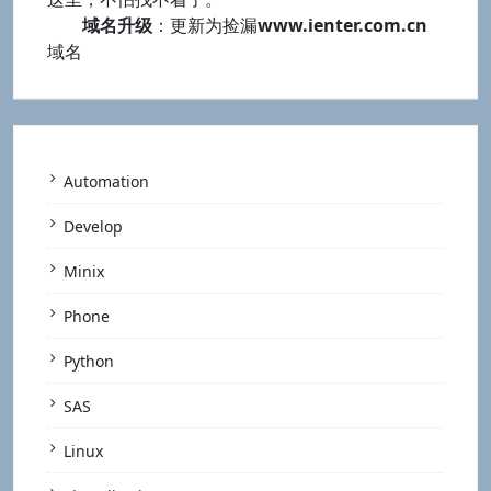
域名升级
：更新为捡漏
www.ienter.com.cn
域名
Automation
Develop
Minix
Phone
Python
SAS
Linux