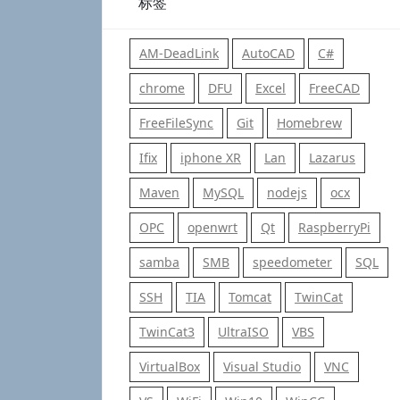
标签
AM-DeadLink
AutoCAD
C#
chrome
DFU
Excel
FreeCAD
FreeFileSync
Git
Homebrew
Ifix
iphone XR
Lan
Lazarus
Maven
MySQL
nodejs
ocx
OPC
openwrt
Qt
RaspberryPi
samba
SMB
speedometer
SQL
SSH
TIA
Tomcat
TwinCat
TwinCat3
UltraISO
VBS
VirtualBox
Visual Studio
VNC