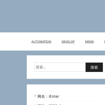
Skip
to
content
AUTOMATION
DEVELOP
MINIX
搜
索：
网名：iEnter