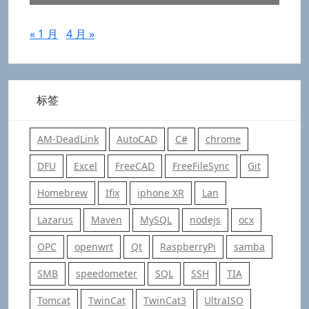
« 1 月
4 月 »
标签
AM-DeadLink
AutoCAD
C#
chrome
DFU
Excel
FreeCAD
FreeFileSync
Git
Homebrew
Ifix
iphone XR
Lan
Lazarus
Maven
MySQL
nodejs
ocx
OPC
openwrt
Qt
RaspberryPi
samba
SMB
speedometer
SQL
SSH
TIA
Tomcat
TwinCat
TwinCat3
UltraISO