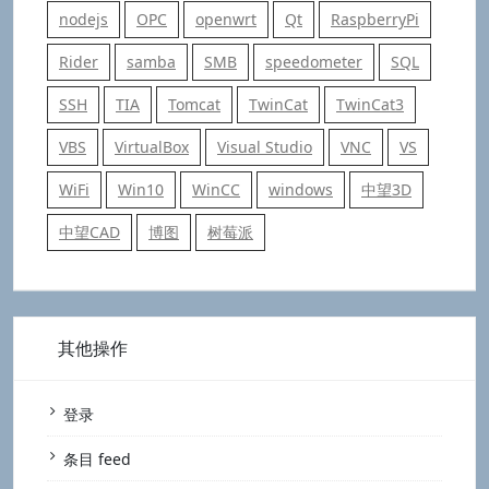
nodejs
OPC
openwrt
Qt
RaspberryPi
Rider
samba
SMB
speedometer
SQL
SSH
TIA
Tomcat
TwinCat
TwinCat3
VBS
VirtualBox
Visual Studio
VNC
VS
WiFi
Win10
WinCC
windows
中望3D
中望CAD
博图
树莓派
其他操作
登录
条目 feed