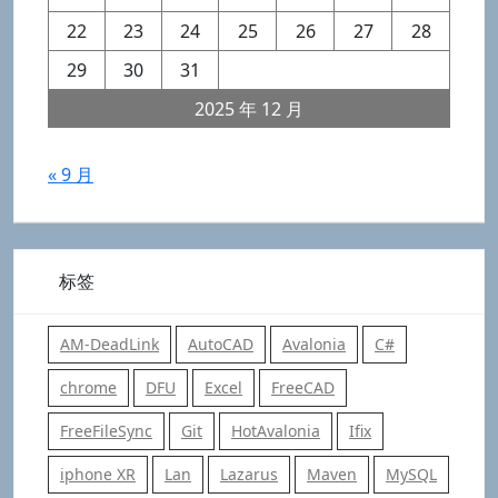
22
23
24
25
26
27
28
29
30
31
2025 年 12 月
« 9 月
标签
AM-DeadLink
AutoCAD
Avalonia
C#
chrome
DFU
Excel
FreeCAD
FreeFileSync
Git
HotAvalonia
Ifix
iphone XR
Lan
Lazarus
Maven
MySQL