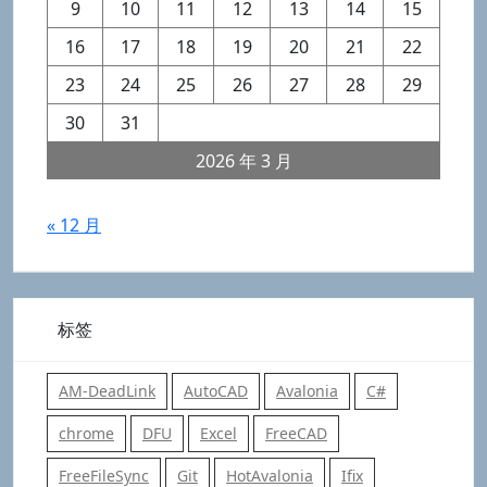
9
10
11
12
13
14
15
16
17
18
19
20
21
22
23
24
25
26
27
28
29
30
31
2026 年 3 月
« 12 月
标签
AM-DeadLink
AutoCAD
Avalonia
C#
chrome
DFU
Excel
FreeCAD
FreeFileSync
Git
HotAvalonia
Ifix