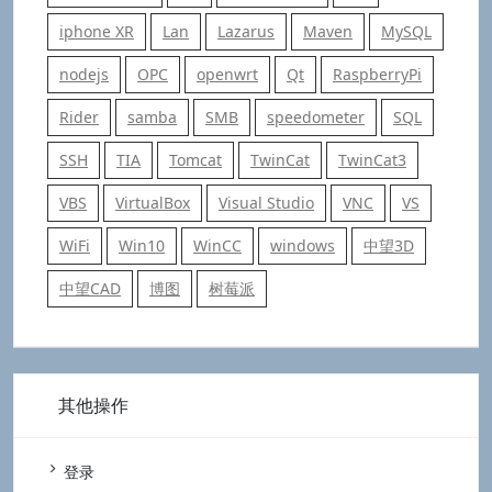
iphone XR
Lan
Lazarus
Maven
MySQL
nodejs
OPC
openwrt
Qt
RaspberryPi
Rider
samba
SMB
speedometer
SQL
SSH
TIA
Tomcat
TwinCat
TwinCat3
VBS
VirtualBox
Visual Studio
VNC
VS
WiFi
Win10
WinCC
windows
中望3D
中望CAD
博图
树莓派
其他操作
登录