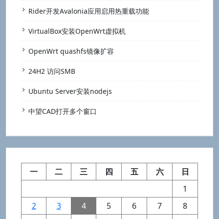
Rider开发Avalonia应用启用热重载功能
VirtualBox安装OpenWrt虚拟机
OpenWrt quashfs镜像扩容
24H2 访问SMB
Ubuntu Server安装nodejs
中望CAD打开多个窗口
一
二
三
四
五
六
日
1
2
3
4
5
6
7
8